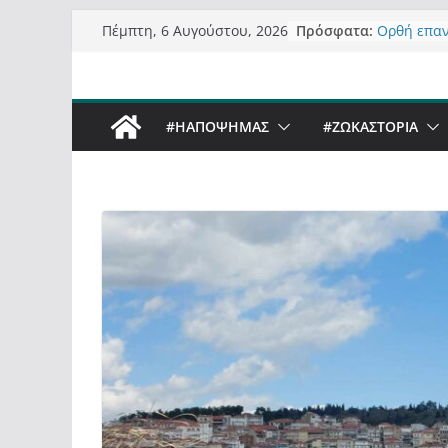
Μετάβαση
Πρόσφατα:
Ορθή επα
Πέμπτη, 6 Αυγούστου, 2026
σε
ανάκλησης
Σχολιάζον
περιεχόμενο
δημοσιογρ
Έρχεται Be
#ΗΑΠΟΨΗΜΑΣ
#ZΩΚΑΣΤΟΡΙΑ
Sky στην 
Πόσο σανό
Καστοριαν
Τα μεγάλα
“μεταμορφ
σε τίτλους