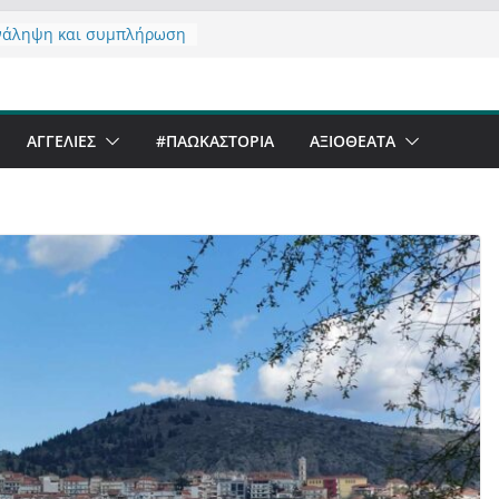
νάληψη και συμπλήρωση
 του από 14/01/2021
τας σχόλιο για μαχητική
αφία στην Καστοριά
er Festival & Walk in the
ΑΓΓΕΛΙΕΣ
#ΠΑΩΚΑΣΤΟΡΙΑ
ΑΞΙΟΘΈΑΤΑ
Καστοριά;
 να αντέξει ο
ός;
 έργα – επιτυχίες που
ώνουν” την Καστοριά,