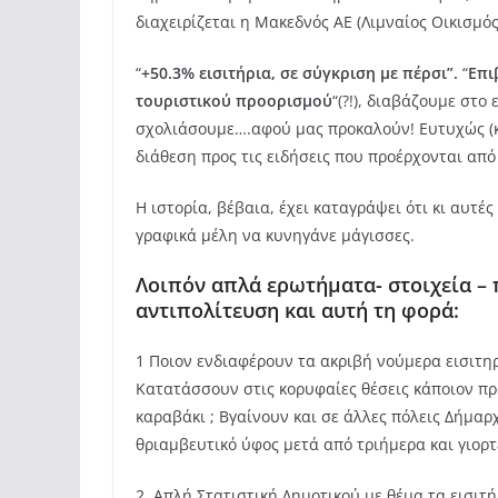
διαχειρίζεται η Μακεδνός ΑΕ (Λιμναίος Οικισμός
“
+50.3% εισιτήρια, σε σύγκριση με πέρσι”.
“
Επι
τουριστικού προορισμού
“(?!), διαβάζουμε στ
σχολιάσουμε….αφού μας προκαλούν! Ευτυχώς (κι
διάθεση προς τις ειδήσεις που προέρχονται από
Η ιστορία, βέβαια, έχει καταγράψει ότι κι αυτέ
γραφικά μέλη να κυνηγάνε μάγισσες.
Λοιπόν απλά ερωτήματα- στοιχεία – 
αντιπολίτευση και αυτή τη φορά:
1 Ποιον ενδιαφέρουν τα ακριβή νούμερα εισιτη
Κατατάσσουν στις κορυφαίες θέσεις κάποιον προ
καραβάκι ; Βγαίνουν και σε άλλες πόλεις Δήμαρ
θριαμβευτικό ύφος μετά από τριήμερα και γιορτ
2. Απλή Στατιστική Δημοτικού με θέμα τα εισιτ