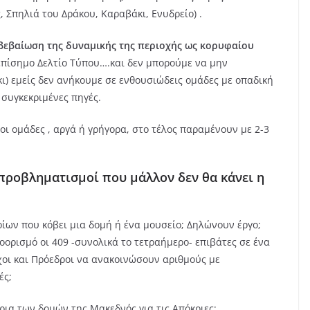
, Σπηλιά του Δράκου, Καραβάκι, Ενυδρείο) .
βεβαίωση της δυναμικής της περιοχής ως κορυφαίου
ο επίσημο Δελτίο Τύπου….και δεν μπορούμε να μην
) εμείς δεν ανήκουμε σε ενθουσιώδεις ομάδες με οπαδική
 συγκεκριμένες πηγές.
ς οι ομάδες , αργά ή γρήγορα, στο τέλος παραμένουν με 2-3
προβληματισμοί που μάλλον δεν θα κάνει η
ρίων που κόβει μια δομή ή ένα μουσείο; Δηλώνουν έργο;
ορισμό οι 409 -συνολικά το τετραήμερο- επιβάτες σε ένα
χοι και Πρόεδροι να ανακοινώσουν αριθμούς με
ές;
ήρια των δομών της Μακεδνός για τις Απόκριες: