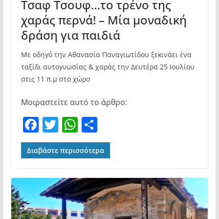
Τσαφ Τσουφ…το τρένο της
χαράς περνά! – Μία μοναδική
δράση για παιδιά
Με οδηγό την Αθανασία Παναγιωτίδου ξεκινάει ένα
ταξίδι αυτογνωσίας & χαράς την Δευτέρα 25 Ιουλίου
στις 11 π.μ στο χώρο
Μοιραστείτε αυτό το άρθρο:
F
T
W
Μ
a
w
h
οι
c
itt
at
ρ
Διαβάστε περισσότερα
e
er
s
α
b
A
σ
o
p
τε
o
p
ίτ