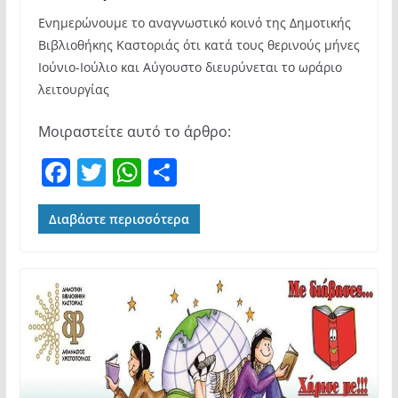
Ενημερώνουμε το αναγνωστικό κοινό της Δημοτικής
Βιβλιοθήκης Καστοριάς ότι κατά τους θερινούς μήνες
Ιούνιο-Ιούλιο και Αύγουστο διευρύνεται το ωράριο
λειτουργίας
Μοιραστείτε αυτό το άρθρο:
F
T
W
Μ
a
w
h
οι
c
itt
at
ρ
Διαβάστε περισσότερα
e
er
s
α
b
A
σ
o
p
τε
o
p
ίτ
k
ε