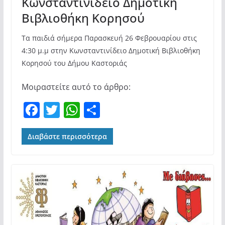
Κωνσταντινίδειο Δημοτική
Βιβλιοθήκη Κορησού
Τα παιδιά σήμερα Παρασκευή 26 Φεβρουαρίου στις
4:30 μ.μ στην Κωνσταντινίδειο Δημοτική Βιβλιοθήκη
Κορησού του Δήμου Καστοριάς
Μοιραστείτε αυτό το άρθρο:
F
T
W
Μ
a
w
h
οι
c
itt
at
ρ
Διαβάστε περισσότερα
e
er
s
α
b
A
σ
o
p
τε
o
p
ίτ
k
ε