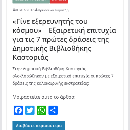
01/07/2016
Χρυσούλα Κυρατζή
«Γίνε εξερευνητής του
κόσμου» – Εξαιρετική επιτυχία
για τις 7 πρώτες δράσεις της
Δημοτικής Βιβλιοθήκης
Καστοριάς
Στην Δημοτική Βιβλιοθήκη Καστοριάς
ολοκληρώθηκαν με εξαιρετική επιτυχία οι πρώτες 7
δράσεις της καλοκαιρινής εκστρατείας:
Μοιραστείτε αυτό το άρθρο:
F
T
W
Μ
a
w
h
οι
c
itt
at
ρ
Διαβάστε περισσότερα