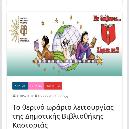
e
er
s
α
b
A
σ
o
p
τε
o
p
ίτ
k
ε
ΆΝΔΡΑΣ
ΓΥΝΑΊΚΑ
ΚΑΣΤΟΡΙΆ
31/05/2016
Χρυσούλα Κυρατζή
Το θερινό ωράριο λειτουργίας
της Δημοτικής Βιβλιοθήκης
Καστοριάς