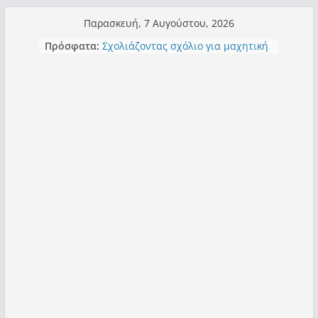
Μετάβαση
Παρασκευή, 7 Αυγούστου, 2026
σε
Πρόσφατα:
Σχολιάζοντας σχόλιο για μαχητική
περιεχόμενο
δημοσιογραφία στην Καστοριά
Έρχεται Beer Festival & Walk in the
Sky στην Καστοριά;
Πόσο σανό να αντέξει ο
Καστοριανός;
Τα μεγάλα έργα – επιτυχίες που
“μεταμορφώνουν” την Καστοριά,
σε τίτλους
Ορθή επανάληψη και συμπλήρωση
ανάκλησης του από 14/01/2021