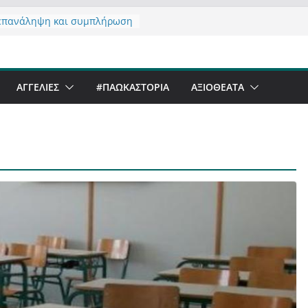
επανάληψη και συμπλήρωση
ησης του από 14/01/2021
ζοντας σχόλιο για μαχητική
ιογραφία στην Καστοριά
ι Beer Festival & Walk in the
ΑΓΓΕΛΙΕΣ
#ΠΑΩΚΑΣΤΟΡΙΑ
ΑΞΙΟΘΈΑΤΑ
ην Καστοριά;
ανό να αντέξει ο
ριανός;
άλα έργα – επιτυχίες που
μορφώνουν” την Καστοριά,
λους