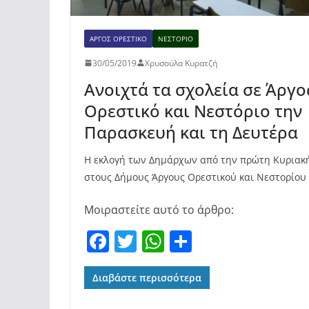
ΆΡΓΟΣ ΟΡΕΣΤΙΚΌ
ΝΕΣΤΌΡΙΟ
30/05/2019
Χρυσούλα Κυρατζή
Ανοιχτά τα σχολεία σε Άργο
Ορεστικό και Νεστόριο την
Παρασκευή και τη Δευτέρα
Η εκλογή των Δημάρχων από την πρώτη Κυριακ
στους Δήμους Άργους Ορεστικού και Νεστορίου
Μοιραστείτε αυτό το άρθρο:
F
T
W
Μ
a
w
h
οι
c
itt
at
ρ
Διαβάστε περισσότερα
e
er
s
α