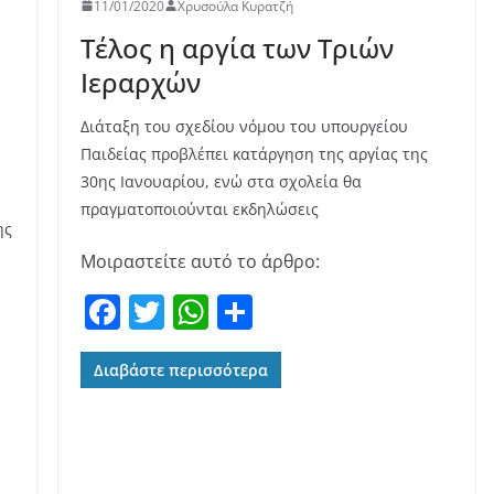
11/01/2020
Χρυσούλα Κυρατζή
Τέλος η αργία των Τριών
Ιεραρχών
Διάταξη του σχεδίου νόμου του υπουργείου
Παιδείας προβλέπει κατάργηση της αργίας της
30ης Ιανουαρίου, ενώ στα σχολεία θα
πραγματοποιούνται εκδηλώσεις
ης
Μοιραστείτε αυτό το άρθρο:
F
T
W
Μ
a
w
h
οι
c
itt
at
ρ
Διαβάστε περισσότερα
e
er
s
α
b
A
σ
o
p
τε