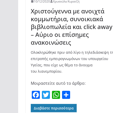
10/12/2020
Χρυσούλα Κυρατζή
Χριστούγεννα με ανοιχτά
κομμωτήρια, συνοικιακά
βιβλιοπωλεία και click away
– Αύριο οι επίσημες
ανακοινώσεις
Ολοκληρώθηκε πριν από λίγο η τηλεδιάσκεψη τ
επιτροπής εμπειρογνωμόνων του υπουργείου
Υγείας, που είχε ως θέμα το άνοιγμα
του λιανεμπορίου.
Μοιραστείτε αυτό το άρθρο:
F
T
W
Μ
a
w
h
οι
c
itt
at
ρ
Διαβάστε περισσότερα