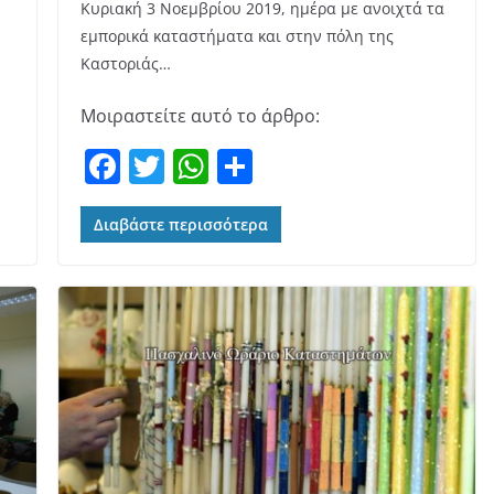
Κυριακή 3 Νοεμβρίου 2019, ημέρα με ανοιχτά τα
εμπορικά καταστήματα και στην πόλη της
Καστοριάς…
Μοιραστείτε αυτό το άρθρο:
F
T
W
Μ
a
w
h
οι
c
itt
at
ρ
Διαβάστε περισσότερα
e
er
s
α
b
A
σ
o
p
τε
o
p
ίτ
k
ε