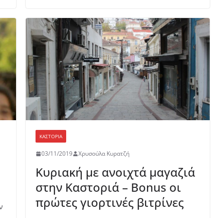
o
p
ίτ
k
ε
ΚΑΣΤΟΡΙΆ
03/11/2019
Χρυσούλα Κυρατζή
Κυριακή με ανοιχτά μαγαζιά
στην Καστοριά – Bonus οι
πρώτες γιορτινές βιτρίνες
ν