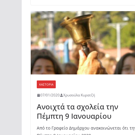
e
er
s
α
b
A
σ
o
p
τε
o
p
ίτ
k
ε
ΚΑΣΤΟΡΙΆ
07/01/2020
Χρυσούλα Κυρατζή
Ανοιχτά τα σχολεία την
Πέμπτη 9 Ιανουαρίου
Από το Γραφείο Δημάρχου ανακοινώνεται ότι τη