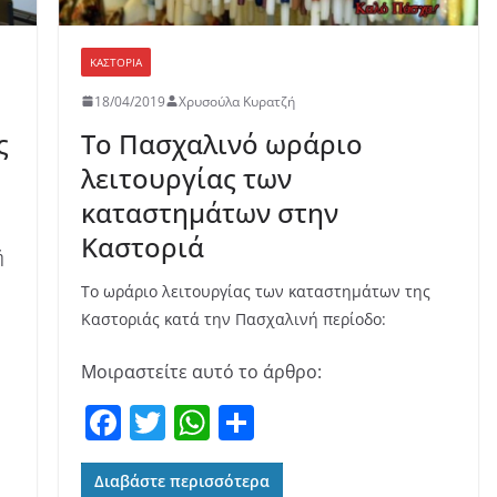
ΚΑΣΤΟΡΙΆ
18/04/2019
Χρυσούλα Κυρατζή
ς
Το Πασχαλινό ωράριο
λειτουργίας των
καταστημάτων στην
Καστοριά
ή
Το ωράριο λειτουργίας των καταστημάτων της
Καστοριάς κατά την Πασχαλινή περίοδο:
Μοιραστείτε αυτό το άρθρο:
F
T
W
Μ
a
w
h
οι
c
itt
at
ρ
Διαβάστε περισσότερα