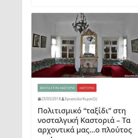
b
A
σ
o
p
τε
o
p
ίτ
k
ε
ΒΌΛΤΑ ΣΤΗΝ ΚΑΣΤΟΡΙΆ
ΚΑΣΤΟΡΙΆ
25/05/2018
Χρυσούλα Κυρατζή
Πολιτισμικό “ταξίδι” στη
νοσταλγική Καστοριά – Τα
αρχοντικά μας…ο πλούτος