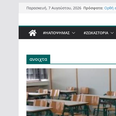
Μετάβαση
Πρόσφατα:
Ορθή 
Παρασκευή, 7 Αυγούστου, 2026
σε
ανάκλ
Σχολιά
περιεχόμενο
δημοσ
Έρχετα
#ΗΑΠΟΨΗΜΑΣ
#ZΩΚΑΣΤΟΡΙΑ
Sky στ
Πόσο σ
Καστο
Τα μεγ
“μετα
ανοιχτα
σε τίτ