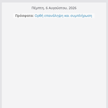
Μετάβαση
Πέμπτη, 6 Αυγούστου, 2026
σε
Πρόσφατα:
Ορθή επανάληψη και συμπλήρωση
περιεχόμενο
ανάκλησης του από 14/01/2021
Σχολιάζοντας σχόλιο για μαχητική
δημοσιογραφία στην Καστοριά
Έρχεται Beer Festival & Walk in the
Sky στην Καστοριά;
Πόσο σανό να αντέξει ο
Καστοριανός;
Τα μεγάλα έργα – επιτυχίες που
“μεταμορφώνουν” την Καστοριά,
σε τίτλους