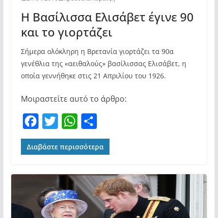
Η Βασίλισσα Ελισάβετ έγινε 90
και το γιορτάζει
Σήμερα ολόκληρη η Βρετανία γιορτάζει τα 90α
γενέθλια της «αειθαλούς» βασίλισσας Ελισάβετ, η
οποία γεννήθηκε στις 21 Απριλίου του 1926.
Μοιραστείτε αυτό το άρθρο:
F
T
W
Μ
a
w
h
οι
c
itt
at
ρ
Διαβάστε περισσότερα
e
er
s
α
b
A
σ
o
p
τε
o
p
ίτ