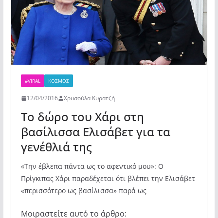
k
ε
#VIRAL
ΚΌΣΜΟΣ
12/04/2016
Χρυσούλα Κυρατζή
Το δώρο του Χάρι στη
βασίλισσα Ελισάβετ για τα
γενέθλιά της
«Την έβλεπα πάντα ως το αφεντικό μου»: Ο
Πρίγκιπας Χάρι παραδέχεται ότι βλέπει την Ελισάβετ
«περισσότερο ως βασίλισσα» παρά ως
Μοιραστείτε αυτό το άρθρο: