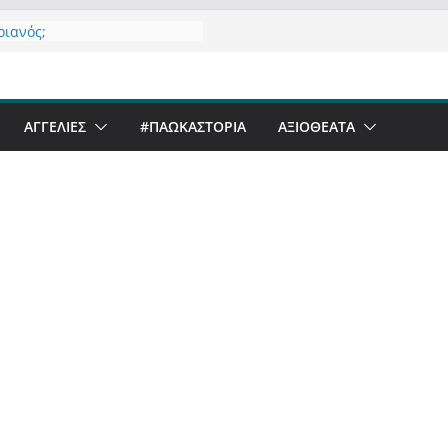
ανό να αντέξει ο
ριανός;
άλα έργα – επιτυχίες που
μορφώνουν” την Καστοριά,
λους
ΑΓΓΕΛΙΕΣ
#ΠΑΩΚΑΣΤΟΡΙΑ
ΑΞΙΟΘΈΑΤΑ
επανάληψη και συμπλήρωση
ησης του από 14/01/2021
ζοντας σχόλιο για μαχητική
ιογραφία στην Καστοριά
ι Beer Festival & Walk in the
ην Καστοριά;