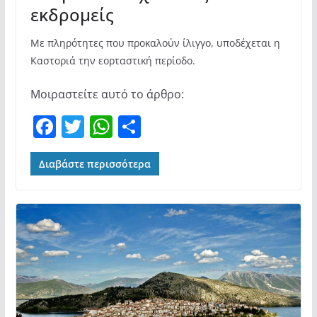
εκδρομείς
Με πληρότητες που προκαλούν ίλιγγο, υποδέχεται η
Καστοριά την εορταστική περίοδο.
Μοιραστείτε αυτό το άρθρο:
F
T
W
Μ
a
w
h
οι
c
itt
at
ρ
Διαβάστε περισσότερα
e
er
s
α
b
A
σ
o
p
τε
o
p
ίτ
k
ε