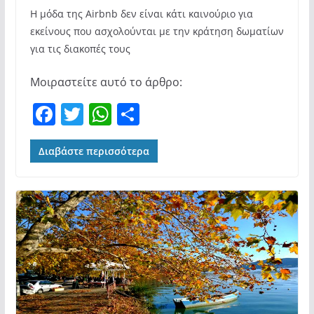
Η μόδα της Airbnb δεν είναι κάτι καινούριο για
εκείνους που ασχολούνται με την κράτηση δωματίων
για τις διακοπές τους
Μοιραστείτε αυτό το άρθρο:
F
T
W
Μ
a
w
h
οι
c
itt
at
ρ
Διαβάστε περισσότερα
e
er
s
α
b
A
σ
o
p
τε
o
p
ίτ
k
ε