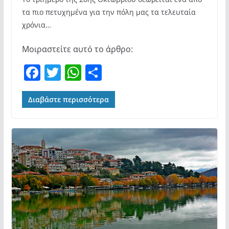
τα πιο πετυχημένα για την πόλη μας τα τελευταία
χρόνια…
Μοιραστείτε αυτό το άρθρο:
F
T
W
Μ
a
w
h
οι
c
itt
at
ρ
Διαβάστε περισσότερα
e
er
s
α
b
A
σ
o
p
τε
o
p
ίτ
k
ε