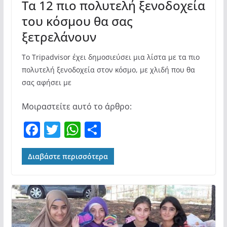
Τα 12 πιο πολυτελή ξενοδοχεία
του κόσμου θα σας
ξετρελάνουν
Το Τripadvisor έχει δημοσιεύσει μια λίστα με τα πιο
πολυτελή ξενοδοχεία στον κόσμο, με χλιδή που θα
σας αφήσει με
Μοιραστείτε αυτό το άρθρο:
F
T
W
Μ
a
w
h
οι
c
itt
at
ρ
Διαβάστε περισσότερα
e
er
s
α
b
A
σ
o
p
τε
o
p
ίτ