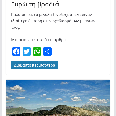
Ευρώ τη βραδιά
Παλαιότερα, τα μεγάλα ξενοδοχεία δεν έδιναν
ιδιαίτερη έμφαση στον σχεδιασμό των μπάνιων
τους.
Μοιραστείτε αυτό το άρθρο:
F
T
W
Μ
a
w
h
οι
c
itt
at
ρ
Διαβάστε περισσότερα
e
er
s
α
b
A
σ
o
p
τε
o
p
ίτ
k
ε