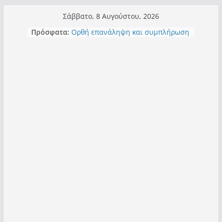
Μετάβαση
Σάββατο, 8 Αυγούστου, 2026
σε
Τα μεγάλα έργα – επιτυχίες που
Πρόσφατα:
περιεχόμενο
“μεταμορφώνουν” την Καστοριά,
σε τίτλους
Ορθή επανάληψη και συμπλήρωση
ανάκλησης του από 14/01/2021
Σχολιάζοντας σχόλιο για μαχητική
δημοσιογραφία στην Καστοριά
Έρχεται Beer Festival & Walk in the
Sky στην Καστοριά;
Πόσο σανό να αντέξει ο
Καστοριανός;