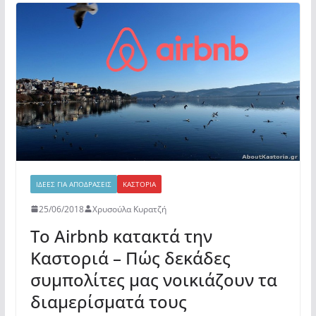
b
A
σ
o
p
τε
o
p
ίτ
k
ε
ΙΔΈΕΣ ΓΙΑ ΑΠΟΔΡΆΣΕΙΣ
ΚΑΣΤΟΡΙΆ
25/06/2018
Χρυσούλα Κυρατζή
Το Airbnb κατακτά την
Καστοριά – Πώς δεκάδες
συμπολίτες μας νοικιάζουν τα
διαμερίσματά τους