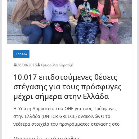
k
ε
ΕΛΛΆΔΑ
26/08/2016
Χρυσούλα Κυρατζή
10.017 επιδοτούμενες θέσεις
στέγασης για τους πρόσφυγες
μέχρι σήμερα στην Ελλάδα
Η Ύπατη Αρμοστεία του ΟΗΕ για τους Πρόσφυγες
στην Ελλάδα (UNHCR GREECE) ανακοινώνει τα
νεότερα στοιχεία του προγράμματος στέγασης στο
Μοιραστείτε αυτό το άρθρο: