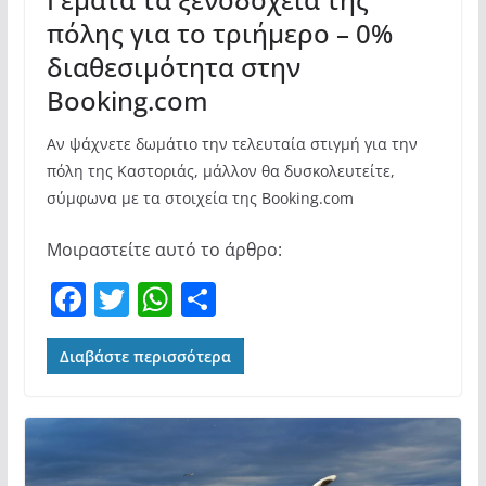
πόλης για το τριήμερο – 0%
διαθεσιμότητα στην
Booking.com
Αν ψάχνετε δωμάτιο την τελευταία στιγμή για την
πόλη της Καστοριάς, μάλλον θα δυσκολευτείτε,
σύμφωνα με τα στοιχεία της Booking.com
Μοιραστείτε αυτό το άρθρο:
F
T
W
Μ
a
w
h
οι
c
itt
at
ρ
Διαβάστε περισσότερα
e
er
s
α
b
A
σ
o
p
τε