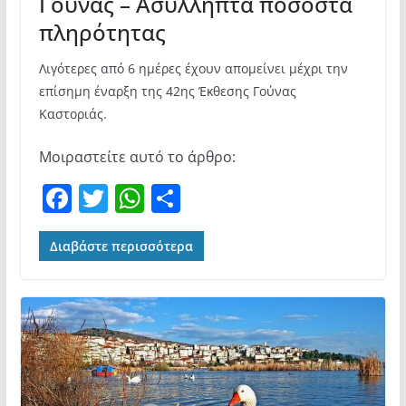
Γούνας – Ασύλληπτα ποσοστά
πληρότητας
Λιγότερες από 6 ημέρες έχουν απομείνει μέχρι την
επίσημη έναρξη της 42ης Έκθεσης Γούνας
Καστοριάς.
Μοιραστείτε αυτό το άρθρο:
F
T
W
Μ
a
w
h
οι
c
itt
at
ρ
Διαβάστε περισσότερα
e
er
s
α
b
A
σ
o
p
τε
o
p
ίτ
k
ε