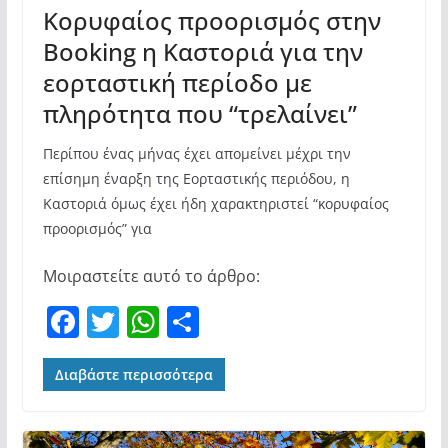
Κορυφαίος προορισμός στην
Booking η Καστοριά για την
εορταστική περίοδο με
πληρότητα που “τρελαίνει”
Περίπου ένας μήνας έχει απομείνει μέχρι την
επίσημη έναρξη της Εορταστικής περιόδου, η
Καστοριά όμως έχει ήδη χαρακτηριστεί “κορυφαίος
προορισμός” για
Μοιραστείτε αυτό το άρθρο:
F
T
W
Μ
a
w
h
οι
c
itt
at
ρ
Διαβάστε περισσότερα
e
er
s
α