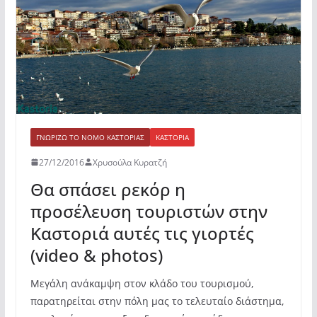
o
p
ίτ
k
ε
ΓΝΩΡΊΖΩ ΤΟ ΝΟΜΌ ΚΑΣΤΟΡΙΆΣ
ΚΑΣΤΟΡΙΆ
27/12/2016
Χρυσούλα Κυρατζή
Θα σπάσει ρεκόρ η
προσέλευση τουριστών στην
Καστοριά αυτές τις γιορτές
(video & photos)
Μεγάλη ανάκαμψη στον κλάδο του τουρισμού,
παρατηρείται στην πόλη μας το τελευταίο διάστημα,