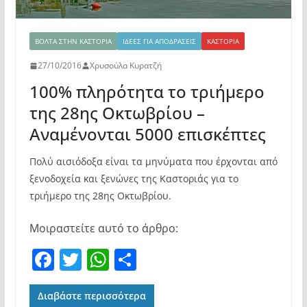
ΒΌΛΤΑ ΣΤΗΝ ΚΑΣΤΟΡΙΆ
ΙΔΈΕΣ ΓΙΑ ΑΠΟΔΡΆΣΕΙΣ
ΚΑΣΤΟΡΙΆ
27/10/2016
Χρυσούλα Κυρατζή
100% πληρότητα το τριήμερο
της 28ης Οκτωβρίου –
Αναμένονται 5000 επισκέπτες
Πολύ αισιόδοξα είναι τα μηνύματα που έρχονται από
ξενοδοχεία και ξενώνες της Καστοριάς για το
τριήμερο της 28ης Οκτωβρίου.
Μοιραστείτε αυτό το άρθρο:
F
T
W
Μ
a
w
h
οι
c
itt
at
ρ
Διαβάστε περισσότερα