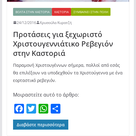
ΒΌΛΤΑ ΣΤΗΝ ΚΑΣΤΟΡΙΆ
ΚΑΣΤΟΡΙΆ
ΣΥΜΒΑΊΝΕΙ ΣΤΗΝ ΠΌΛΗ
24/12/2016
Χρυσούλα Κυρατζή
Προτάσεις για ξεχωριστό
Χριστουγεννιάτικο Ρεβεγιόν
στην Καστοριά
Παραμονή Χριστουγέννων σήμερα, πολλοί από εσάς
θα επιλέξουν να υποδεχθούν τα Χριστούγεννα με ένα
εορταστικό ρεβεγιόν.
Μοιραστείτε αυτό το άρθρο:
F
T
W
Μ
a
w
h
οι
c
itt
at
ρ
Διαβάστε περισσότερα