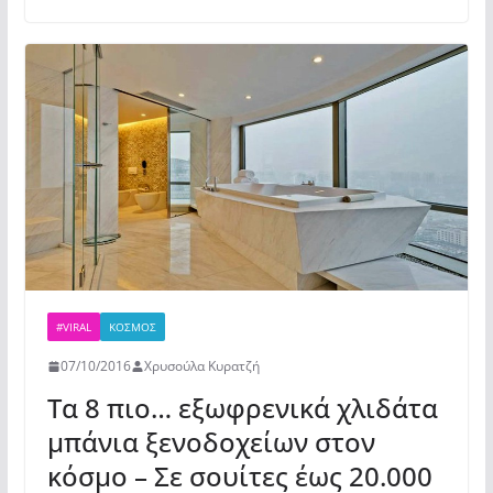
e
er
s
α
b
A
σ
o
p
τε
o
p
ίτ
k
ε
#VIRAL
ΚΌΣΜΟΣ
07/10/2016
Χρυσούλα Κυρατζή
Τα 8 πιο… εξωφρενικά χλιδάτα
μπάνια ξενοδοχείων στον
κόσμο – Σε σουίτες έως 20.000