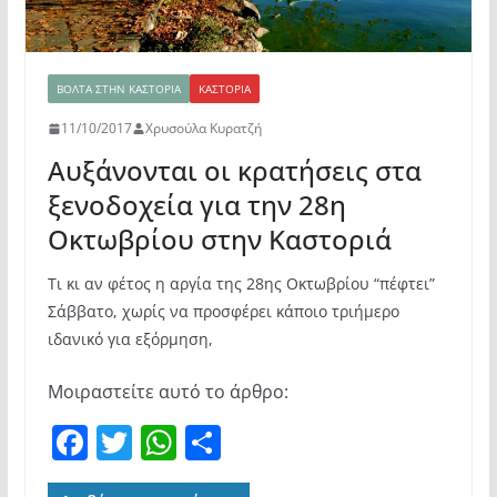
ΒΌΛΤΑ ΣΤΗΝ ΚΑΣΤΟΡΙΆ
ΚΑΣΤΟΡΙΆ
11/10/2017
Χρυσούλα Κυρατζή
Αυξάνονται οι κρατήσεις στα
ξενοδοχεία για την 28η
Οκτωβρίου στην Καστοριά
Τι κι αν φέτος η αργία της 28ης Οκτωβρίου “πέφτει”
Σάββατο, χωρίς να προσφέρει κάποιο τριήμερο
ιδανικό για εξόρμηση,
Μοιραστείτε αυτό το άρθρο:
F
T
W
Μ
a
w
h
οι