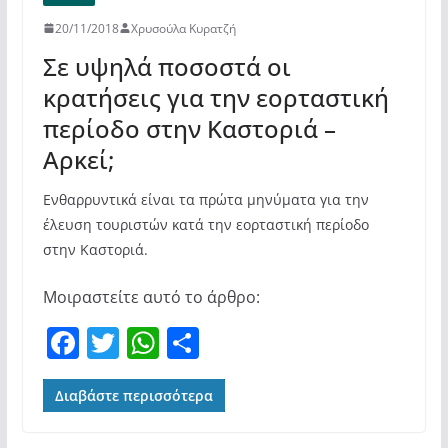
20/11/2018
Χρυσούλα Κυρατζή
Σε υψηλά ποσοστά οι
κρατήσεις για την εορταστική
περίοδο στην Καστοριά –
Αρκεί;
Ενθαρρυντικά είναι τα πρώτα μηνύματα για την
έλευση τουριστών κατά την εορταστική περίοδο
στην Καστοριά.
Μοιραστείτε αυτό το άρθρο:
F
T
W
Μ
a
w
h
οι
c
itt
at
ρ
Διαβάστε περισσότερα
e
er
s
α