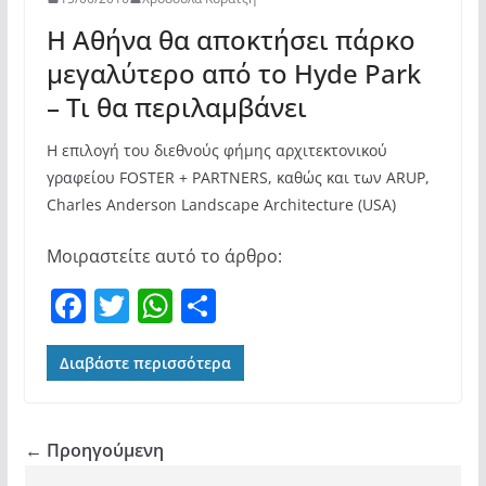
Η Αθήνα θα αποκτήσει πάρκο
μεγαλύτερο από το Hyde Park
– Τι θα περιλαμβάνει
Η επιλογή του διεθνούς φήμης αρχιτεκτονικού
γραφείου FOSTER + PARTNERS, καθώς και των ARUP,
Charles Anderson Landscape Architecture (USA)
Μοιραστείτε αυτό το άρθρο:
F
T
W
Μ
a
w
h
οι
c
itt
at
ρ
Διαβάστε περισσότερα
e
er
s
α
b
A
σ
← Προηγούμενη
o
p
τε