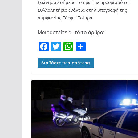
ξεκίνησαν σήμερα το πρωί με προορισμό το
Συλλαλητήριο ενάντια στην υπογραφή της
συμφωνίας Ζάεφ – Τσίπρα.
Μοιραστείτε αυτό το άρθρο:
F
T
W
Μ
a
w
h
οι
c
itt
at
ρ
Διαβάστε περισσότερα
e
er
s
α
b
A
σ
o
p
τε
o
p
ίτ
k
ε