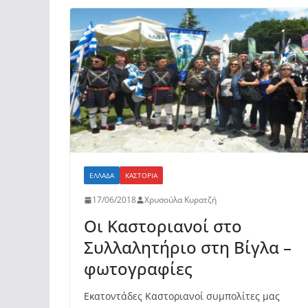
b
A
σ
o
p
τε
o
p
ίτ
k
ε
ΕΛΛΆΔΑ
ΚΑΣΤΟΡΙΆ
17/06/2018
Χρυσούλα Κυρατζή
Οι Καστοριανοί στο
Συλλαλητήριο στη Βίγλα –
φωτογραφίες
Εκατοντάδες Καστοριανοί συμπολίτες μας