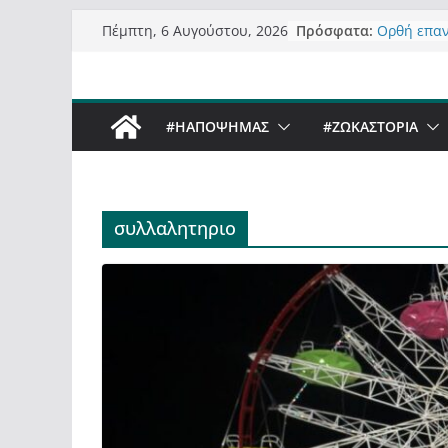
Μετάβαση
Πρόσφατα:
Ορθή επα
Πέμπτη, 6 Αυγούστου, 2026
σε
ανάκλησης
Σχολιάζον
περιεχόμενο
δημοσιογρ
Έρχεται Be
#ΗΑΠΟΨΗΜΑΣ
#ZΩΚΑΣΤΟΡΙΑ
Sky στην 
Πόσο σανό
Καστοριαν
Τα μεγάλα
“μεταμορφ
συλλαλητηριο
σε τίτλους