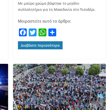
Με μαύρο χρώμα βάφτηκε το μεγάλο
συλλαλητήριο για τη Μακεδονία στο Πισοδέρι.
Μοιραστείτε αυτό το άρθρο:
F
T
W
Μ
a
w
h
οι
c
itt
at
ρ
Διαβάστε περισσότερα
e
er
s
α
b
A
σ
o
p
τε
o
p
ίτ
k
ε