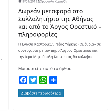
18/01/2019
Χρυσούλα Κυρατζή
Δωρεάν μεταφορά στο
Συλλαλητήριο της Αθήνας
και από το Άργος Ορεστικό –
πληροφορίες
Η Ένωση Καστοριέων Νέας Υόρκης «Ομόνοια» σε
συνεργασία με τον Δήμο Άργους Ορεστικού και
την Ιερά Μητρόπολη Καστοριάς θα καλύψει
ί
Μοιραστείτε αυτό το άρθρο:
F
T
W
Μ
a
w
h
οι
c
itt
at
ρ
Διαβάστε περισσότερα
e
er
s
α
b
A
σ