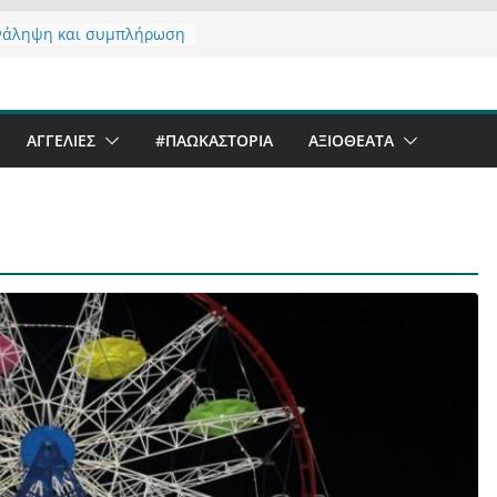
νάληψη και συμπλήρωση
 του από 14/01/2021
τας σχόλιο για μαχητική
αφία στην Καστοριά
er Festival & Walk in the
ΑΓΓΕΛΙΕΣ
#ΠΑΩΚΑΣΤΟΡΙΑ
ΑΞΙΟΘΈΑΤΑ
Καστοριά;
 να αντέξει ο
ός;
 έργα – επιτυχίες που
ώνουν” την Καστοριά,