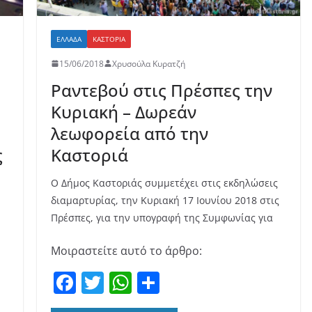
ΕΛΛΆΔΑ
ΚΑΣΤΟΡΙΆ
15/06/2018
Χρυσούλα Κυρατζή
Ραντεβού στις Πρέσπες την
Κυριακή – Δωρεάν
λεωφορεία από την
ς
Καστοριά
Ο Δήμος Καστοριάς συμμετέχει στις εκδηλώσεις
διαμαρτυρίας, την Κυριακή 17 Ιουνίου 2018 στις
Πρέσπες, για την υπογραφή της Συμφωνίας για
Μοιραστείτε αυτό το άρθρο:
F
T
W
Μ
a
w
h
οι