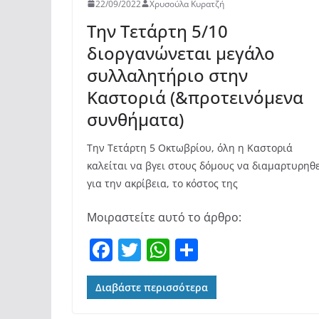
22/09/2022
Χρυσούλα Κυρατζή
Την Τετάρτη 5/10
διοργανώνεται μεγάλο
συλλαλητήριο στην
Καστοριά (&προτεινόμενα
συνθήματα)
Την Τετάρτη 5 Οκτωβρίου, όλη η Καστοριά
καλείται να βγει στους δόμους να διαμαρτυρηθε
για την ακρίβεια, το κόστος της
Μοιραστείτε αυτό το άρθρο:
F
T
W
Μ
a
w
h
οι
c
itt
at
ρ
Διαβάστε περισσότερα
e
er
s
α