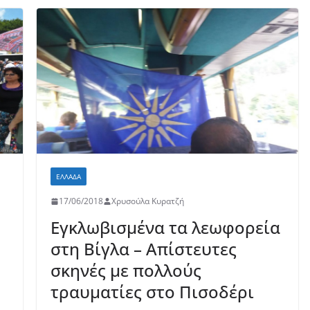
o
p
τε
o
p
ίτ
k
ε
ΕΛΛΆΔΑ
17/06/2018
Χρυσούλα Κυρατζή
Εγκλωβισμένα τα λεωφορεία
στη Βίγλα – Απίστευτες
σκηνές με πολλούς
τραυματίες στο Πισοδέρι