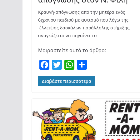
Κραυγή-απόγνωσης από την μητέρα ενός
6χρονου παιδιού με αυτισμό που λόγω της
έλλειψης δασκάλων παράλληλης στήριξης,
αναγκάζεται να πηγαίνει το
Μοιραστείτε αυτό το άρθρο:
F
T
W
Μ
a
w
h
οι
c
itt
at
ρ
Διαβάστε περισσότερα
e
er
s
α
b
A
σ
o
p
τε
o
p
ίτ
k
ε