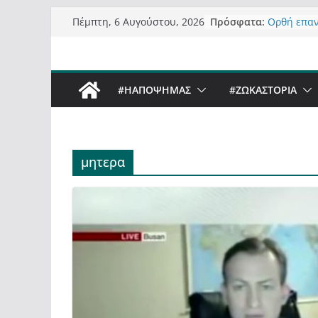
Μετάβαση
Πρόσφατα:
Ορθή επα
Πέμπτη, 6 Αυγούστου, 2026
σε
ανάκλησης
Σχολιάζον
περιεχόμενο
δημοσιογρ
Έρχεται Be
#ΗΑΠΟΨΗΜΑΣ
#ZΩΚΑΣΤΟΡΙΑ
Sky στην 
Πόσο σανό
Καστοριαν
Τα μεγάλα
“μεταμορφ
μητερα
σε τίτλους