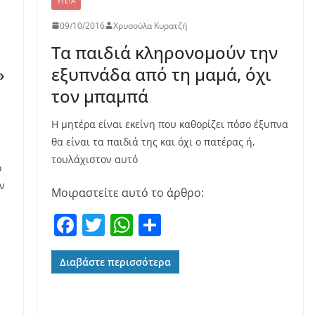
ΥΓΕΊΑ
09/10/2016
Χρυσούλα Κυρατζή
Τα παιδιά κληρονομούν την
»
εξυπνάδα από τη μαμά, όχι
τον μπαμπά
Η μητέρα είναι εκείνη που καθορίζει πόσο έξυπνα
θα είναι τα παιδιά της και όχι ο πατέρας ή,
τουλάχιστον αυτό
ο
ν
Μοιραστείτε αυτό το άρθρο:
F
T
W
Μ
a
w
h
οι
c
itt
at
ρ
Διαβάστε περισσότερα
e
er
s
α
b
A
σ