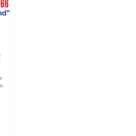
t
εν
ε;