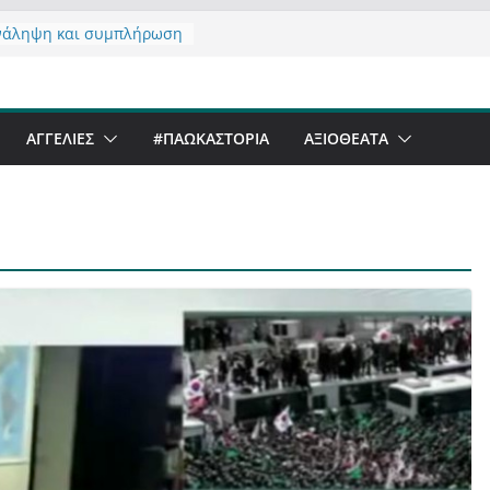
νάληψη και συμπλήρωση
 του από 14/01/2021
τας σχόλιο για μαχητική
αφία στην Καστοριά
er Festival & Walk in the
ΑΓΓΕΛΙΕΣ
#ΠΑΩΚΑΣΤΟΡΙΑ
ΑΞΙΟΘΈΑΤΑ
Καστοριά;
 να αντέξει ο
ός;
 έργα – επιτυχίες που
ώνουν” την Καστοριά,