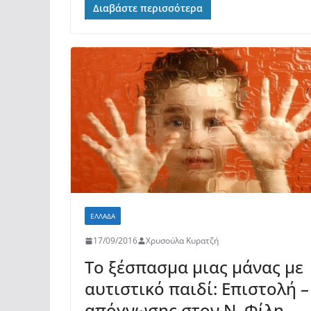
c
itt
at
ρ
Διαβάστε περισσότερα
e
er
s
α
b
A
σ
o
p
τε
o
p
ίτ
k
ε
ΕΛΛΆΔΑ
17/09/2016
Χρυσούλα Κυρατζή
Το ξέσπασμα μιας μάνας με
αυτιστικό παιδί: Επιστολή –
απόγνωσης στον Ν. Φίλη