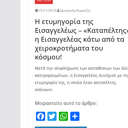
ΚΑΣΤΟΡΙΆ
15/11/2016
Χρυσούλα Κυρατζή
Η ετυμηγορία της
Εισαγγελέως – «Καταπέλτης
η Εισαγγελέας κάτω από τα
χειροκροτήματα του
κόσμου!
Μετά την ολοκλήρωση των καταθέσεων των δύ
κατηγορουμένων, η Εισαγγελέας συνέχισε με τη
ετυμηγορία της, η οποία ήταν καταπέλτης
απέναντι
Μοιραστείτε αυτό το άρθρο:
F
T
W
Μ
a
w
h
οι