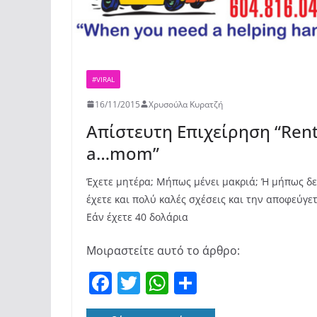
#VIRAL
16/11/2015
Χρυσούλα Κυρατζή
Απίστευτη Επιχείρηση “Ren
a…mom”
Έχετε μητέρα; Μήπως μένει μακριά; Ή μήπως δ
έχετε και πολύ καλές σχέσεις και την αποφεύγετ
Εάν έχετε 40 δολάρια
Μοιραστείτε αυτό το άρθρο:
F
T
W
Μ
a
w
h
οι