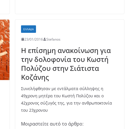
o
p
τε
o
p
ίτ
k
ε
ΕΛΛΆΔΑ
23/01/2016
Stefanos
Η επίσημη ανακοίνωση για
την δολοφονία του Κωστή
Πολύζου στην Σιάτιστα
Κοζάνης
Συνελήφθησαν με εντάλματα σύλληψης η
49χρονη μητέρα του Κωστή Πολύζου και ο
42χρονος σύζυγός της, για την ανθρωποκτονία
του 23χρονου
Μοιραστείτε αυτό το άρθρο: