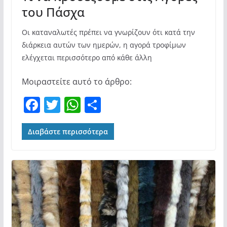
του Πάσχα
Οι καταναλωτές πρέπει να γνωρίζουν ότι κατά την
διάρκεια αυτών των ημερών, η αγορά τροφίμων
ελέγχεται περισσότερο από κάθε άλλη
Μοιραστείτε αυτό το άρθρο:
F
T
W
Μ
a
w
h
οι
c
itt
at
ρ
Διαβάστε περισσότερα
e
er
s
α
b
A
σ
o
p
τε
o
p
ίτ
k
ε