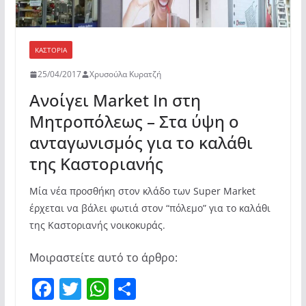
ΚΑΣΤΟΡΙΆ
25/04/2017
Χρυσούλα Κυρατζή
Ανοίγει Market In στη
Μητροπόλεως – Στα ύψη ο
ανταγωνισμός για το καλάθι
της Καστοριανής
Μία νέα προσθήκη στον κλάδο των Super Market
έρχεται να βάλει φωτιά στον “πόλεμο” για το καλάθι
της Καστοριανής νοικοκυράς.
Μοιραστείτε αυτό το άρθρο:
F
T
W
Μ