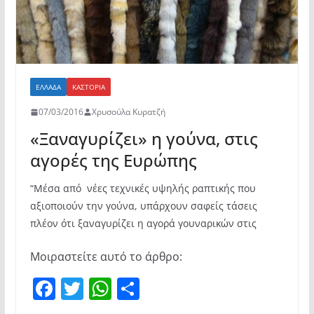
ΕΛΛΆΔΑ
ΚΑΣΤΟΡΙΆ
07/03/2016
Χρυσούλα Κυρατζή
«Ξαναγυρίζει» η γούνα, στις
αγορές της Ευρώπης
“Μέσα από νέες τεχνικές υψηλής ραπτικής που
αξιοποιούν την γούνα, υπάρχουν σαφείς τάσεις
πλέον ότι ξαναγυρίζει η αγορά γουναρικών στις
Μοιραστείτε αυτό το άρθρο:
F
T
W
Μ
a
w
h
οι