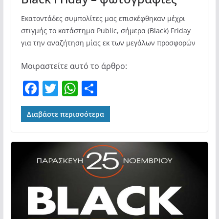
Εκατοντάδες συμπολίτες μας επισκέφθηκαν μέχρι
στιγμής το κατάστημα Public, σήμερα (Black) Friday
για την αναζήτηση μίας εκ των μεγάλων προσφορών
Μοιραστείτε αυτό το άρθρο:
F
T
W
Μ
a
w
h
οι
c
itt
at
ρ
Διαβάστε περισσότερα
e
er
s
α
b
A
σ
o
p
τε
o
p
ίτ
k
ε