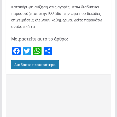
Κατακόρυφη αύξηση στις αγορές μέσω διαδικτύου
παρουσιάζεται στην Ελλάδα, την ώρα που δεκάδες
επιχειρήσεις κλείνουν καθημερινά. Δείτε παρακάτω
αναλυτικά τα
Μοιραστείτε αυτό το άρθρο:
F
T
W
Μ
a
w
h
οι
c
itt
at
ρ
Διαβάστε περισσότερα
e
er
s
α
b
A
σ
o
p
τε
o
p
ίτ
k
ε