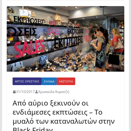
e
er
s
α
b
A
σ
o
p
τε
o
p
ίτ
k
ε
ΆΡΓΟΣ ΟΡΕΣΤΙΚΌ
ΕΛΛΆΔΑ
ΚΑΣΤΟΡΙΆ
31/10/2017
Χρυσούλα Κυρατζή
Από αύριο ξεκινούν οι
ενδιάμεσες εκπτώσεις – Το
μυαλό των καταναλωτών στην
Black Friday