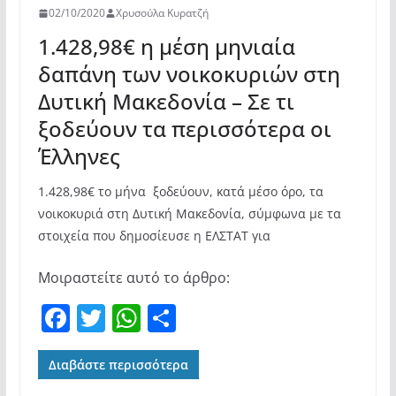
02/10/2020
Χρυσούλα Κυρατζή
1.428,98€ η μέση μηνιαία
δαπάνη των νοικοκυριών στη
Δυτική Μακεδονία – Σε τι
ξοδεύουν τα περισσότερα οι
Έλληνες
1.428,98€ το μήνα ξοδεύουν, κατά μέσο όρο, τα
νοικοκυριά στη Δυτική Μακεδονία, σύμφωνα με τα
στοιχεία που δημοσίευσε η ΕΛΣΤΑΤ για
Μοιραστείτε αυτό το άρθρο:
F
T
W
Μ
a
w
h
οι
c
itt
at
ρ
Διαβάστε περισσότερα