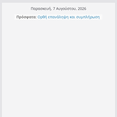
Μετάβαση
Παρασκευή, 7 Αυγούστου, 2026
σε
Πρόσφατα:
Ορθή επανάληψη και συμπλήρωση
περιεχόμενο
ανάκλησης του από 14/01/2021
Σχολιάζοντας σχόλιο για μαχητική
δημοσιογραφία στην Καστοριά
Έρχεται Beer Festival & Walk in the
Sky στην Καστοριά;
Πόσο σανό να αντέξει ο
Καστοριανός;
Τα μεγάλα έργα – επιτυχίες που
“μεταμορφώνουν” την Καστοριά,
σε τίτλους