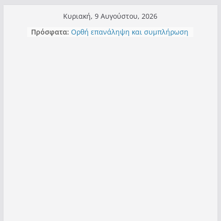
Μετάβαση
Κυριακή, 9 Αυγούστου, 2026
σε
Πρόσφατα:
Ορθή επανάληψη και συμπλήρωση
περιεχόμενο
ανάκλησης του από 14/01/2021
Σχολιάζοντας σχόλιο για μαχητική
δημοσιογραφία στην Καστοριά
Έρχεται Beer Festival & Walk in the
Sky στην Καστοριά;
Πόσο σανό να αντέξει ο
Καστοριανός;
Τα μεγάλα έργα – επιτυχίες που
“μεταμορφώνουν” την Καστοριά,
σε τίτλους