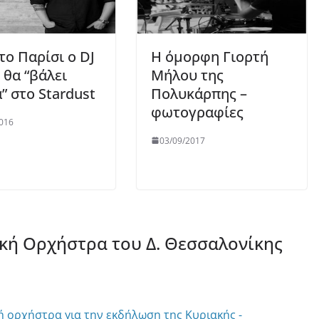
το Παρίσι ο DJ
Η όμορφη Γιορτή
 θα “βάλει
Μήλου της
” στο Stardust
Πολυκάρπης –
φωτογραφίες
016
03/09/2017
κή Ορχήστρα του Δ. Θεσσαλονίκης
ή ορχήστρα για την εκδήλωση της Κυριακής -